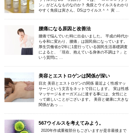
ン」がどんなものなのか？ 免疫とウイルスをわかり
やすく免疫は寅さん、DSはウイルス＾＾ 寅 …
腰痛になる原因と改善法
腰痛で悩んでいた時に出会いました。 平成の時代か
ら令和に変わり、腰痛」は国民病になっています。
厚生労働省が2年に1度行っている国民生活基礎調査
によると、「現在、抱えている身体の不調は？」と
いう質問に …
美容とエストロゲンは関係が深い
目次 美容とエストロゲンの関係 最近よく性感マッ
サージという文言をネットで目にします。 実は性感
マッサージ＆オーガズムに達する事には、女性にと
って嬉しいことがございます。 美容と健康に大きな
関係があっ …
567ウイルスを考えてみよう。
2020年作成重複部分もございますが是非最後まで