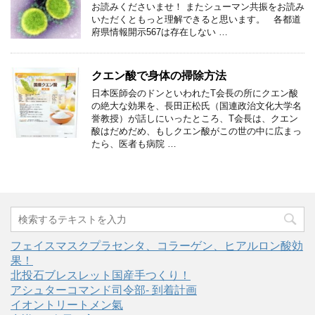
お読みくださいませ！ またシューマン共振をお読み
いただくともっと理解できると思います。 各都道
府県情報開示567は存在しない …
クエン酸で身体の掃除方法
日本医師会のドンといわれたT会長の所にクエン酸
の絶大な効果を、長田正松氏（国連政治文化大学名
誉教授）が話しにいったところ、T会長は、クエン
酸はだめだめ、もしクエン酸がこの世の中に広まっ
たら、医者も病院 …
フェイスマスクプラセンタ、コラーゲン、ヒアルロン酸効
果！
北投石ブレスレット国産手つくり！
アシュターコマンド司令部- 到着計画
イオントリートメン氣