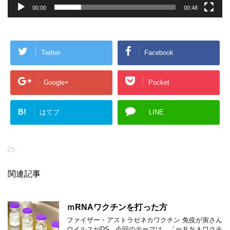
00:00
00:48
Twitter
Facebook
Google+
Pocket
B!
はてブ
LINE
-
関連記事
ｍRNAワクチンを打った方
ファイザー・アストラゼネカワクチン 免疫が寅さん
ウイルスがDS 今回のテーマは、「ｍＲＮＡワクチ