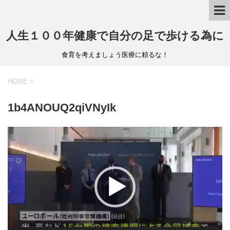
人生１００年健康で自分の足で歩ける為に
食育を考えましょう医療に頼るな！
HOME
>
1b4ANOUQ2qiVNyIk
動
画
プ
レ
ー
ヤ
ー