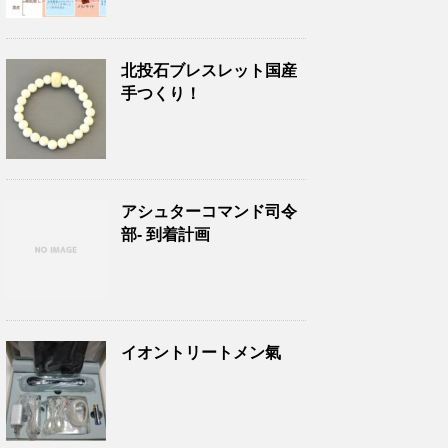
北投石ブレスレット国産
手つくり！
アシュターコマンド司令
部- 到着計画
イオントリートメン氣