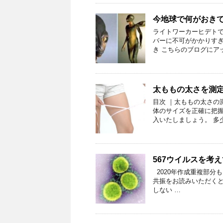
今地球で何がおき
ライトワーカーヒデトで
バーに不可がかかりすぎ
き こちらのブログにア
太ももの太さを測
目次 ｜太ももの太さの
体のサイズを正確に把握
入いたしましょう。 多
567ウイルスを考
2020年作成重複部分
共振をお読みいただくと
しない …