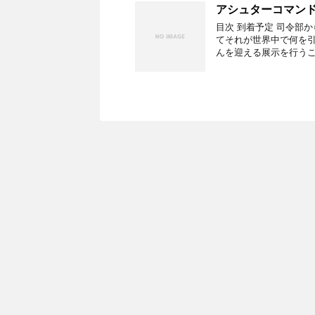
アシュターコマンド
目次 到着予定 司令部
てそれが世界中で何を
んを迎える展示を行うこ