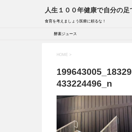
人生１００年健康で自分の足
食育を考えましょう医療に頼るな！
酵素ジュース
HOME
>
199643005_18329
433224496_n