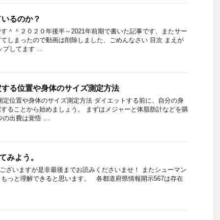
ているのか？
す＾＾２０２０年後半～2021年前期で書いた記事です、またサー
てしまったので動画は削除しました、ごめんなさい 目次 まえが
ップしてます …
定する位置や身体のサイズ測定方法
測定位置や身体のサイズ測定方法 ダイエットする前に、自分の身
することから始めましょう。 まずはメジャーと体脂肪計などを購
少の出費は覚悟 …
えてみよう。
もございますが是非最後までお読みくださいませ！ またシューマン
もっと理解できると思います。 各都道府県情報開示567は存在