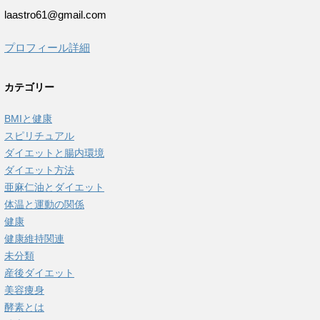
laastro61@gmail.com
プロフィール詳細
カテゴリー
BMIと健康
スピリチュアル
ダイエットと腸内環境
ダイエット方法
亜麻仁油とダイエット
体温と運動の関係
健康
健康維持関連
未分類
産後ダイエット
美容痩身
酵素とは