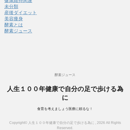
健康維持関連
未分類
産後ダイエット
美容痩身
酵素とは
酵素ジュース
酵素ジュース
人生１００年健康で自分の足で歩ける為
に
食育を考えましょう医療に頼るな！
Copyright© 人生１００年健康で自分の足で歩ける為に , 2026 All Rights
Reserved.