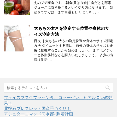
えのプチ断食です。 朝食(又はタ食) 1食だけを酵素
ジュースに置き換えるというやり方になります。 朝
起きてすぐは、まず白湯もしくはミネラル …
太ももの太さを測定する位置や身体のサ
イズ測定方法
目次 ｜太ももの太さの測定位置や身体のサイズ測定
方法 ダイエットする前に、自分の身体のサイズを正
確に把握することから始めましょう。 まずはメジャ
ーと体脂肪計などを購入いたしましょう。 多少の出
費は覚悟 …
フェイスマスクプラセンタ、コラーゲン、ヒアルロン酸効
果！
北投石ブレスレット国産手つくり！
アシュターコマンド司令部- 到着計画