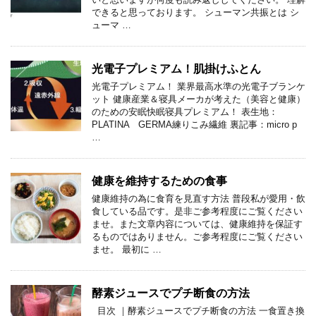
できると思っております。 シューマン共振とは シ
ューマ …
光電子プレミアム！肌掛けふとん
光電子プレミアム！ 業界最高水準の光電子ブランケ
ット 健康産業＆寝具メーカが考えた（美容と健康）
のための安眠快眠寝具プレミアム！ 表生地：
PLATINA GERMA練りこみ繊維 裏記事：micro p
…
健康を維持するための食事
健康維持の為に食育を見直す方法 普段私が愛用・飲
食している品です。是非ご参考程度にご覧ください
ませ。また文章内容については、健康維持を保証す
るものではありません。ご参考程度にご覧ください
ませ。 最初に …
酵素ジュースでプチ断食の方法
目次 ｜酵素ジュースでプチ断食の方法 一食置き換