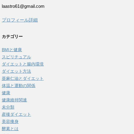
laastro61@gmail.com
プロフィール詳細
カテゴリー
BMIと健康
スピリチュアル
ダイエットと腸内環境
ダイエット方法
亜麻仁油とダイエット
体温と運動の関係
健康
健康維持関連
未分類
産後ダイエット
美容痩身
酵素とは