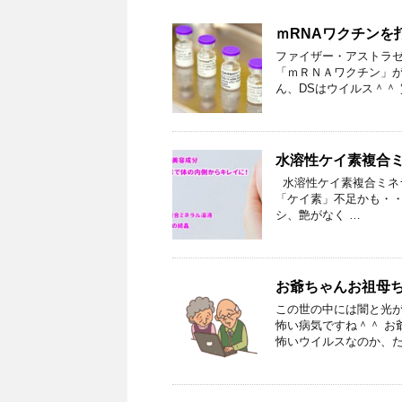
ｍRNAワクチンを
ファイザー・アストラゼ
「ｍＲＮＡワクチン」が
ん、DSはウイルス＾＾ 
水溶性ケイ素複合ミネ
水溶性ケイ素複合ミネラル
「ケイ素」不足かも・・
シ、艶がなく …
お爺ちゃんお祖母
この世の中には闇と光が
怖い病気ですね＾＾ お
怖いウイルスなのか、た