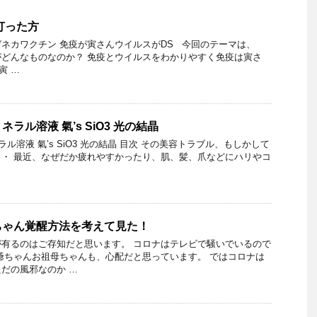
打った方
ネカワクチン 免疫が寅さんウイルスがDS 今回のテーマは、
どんなものなのか？ 免疫とウイルスをわかりやすく免疫は寅さ
寅 …
ラル溶液 氣’s SiO3 光の結晶
溶液 氣’s SiO3 光の結晶 目次 その美容トラブル、もしかして
・ 最近、なぜだか疲れやすかったり、肌、髪、爪などにハリやコ
ちゃん覚醒方法を考えて見た！
有るのはご存知だと思います。 コロナはテレビで騒いでいるので
爺ちゃんお祖母ちゃんも、心配だと思っています。 ではコロナは
だの風邪なのか …