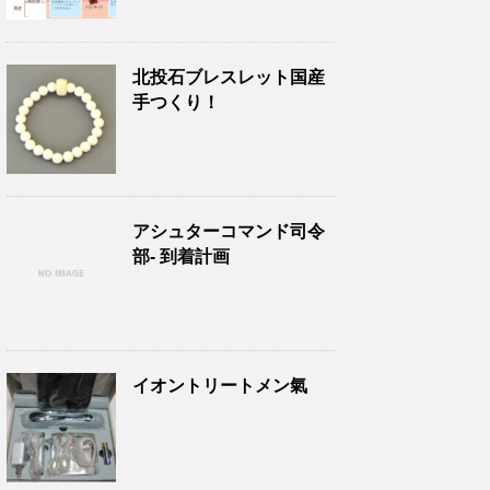
北投石ブレスレット国産
手つくり！
アシュターコマンド司令
部- 到着計画
イオントリートメン氣