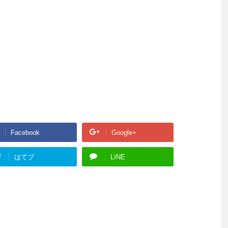
Facebook
Google+
!
はてブ
LINE