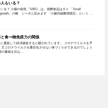
い人もいる？
る？ 小腸の病気「SIBO」は、発酵食品はダメ 「Small
erial Overgrowth」の略 シーボと読みます 「小腸内細菌増殖症」という …
防と食べ物免疫力の関係
に蔓延して経済破綻すると騒がれています。 コロナウイルスを予
 又コロナウイルスを重症化させない体づくりができるのでしょう
授の書籍を沢山 …