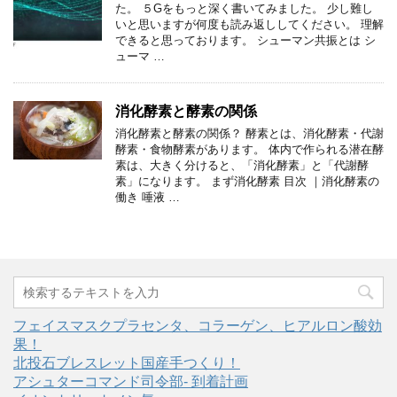
た。 ５Gをもっと深く書いてみました。 少し難し
いと思いますが何度も読み返ししてください。 理解
できると思っております。 シューマン共振とは シ
ューマ …
消化酵素と酵素の関係
消化酵素と酵素の関係？ 酵素とは、消化酵素・代謝
酵素・食物酵素があります。 体内で作られる潜在酵
素は、大きく分けると、「消化酵素」と「代謝酵
素」になります。 まず消化酵素 目次 ｜消化酵素の
働き 唾液 …
フェイスマスクプラセンタ、コラーゲン、ヒアルロン酸効
果！
北投石ブレスレット国産手つくり！
アシュターコマンド司令部- 到着計画