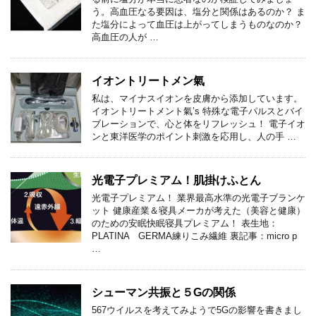
う。高血圧なる要因は、塩分と関係はあるのか？ ま
た塩分によって血圧は上がってしまうものなのか？
高血圧の人が …
イオントリートメン氣
私は、マイナスイオンを皮膚から添加しています。
イオントリートメント氣’s 特殊な電子パルスとバイ
ブレーションで、心と体をリフレッシュ！ 電子イオ
ンと東洋医学のポイント刺激を応用し、人の手 …
光電子プレミアム！肌掛けふとん
光電子プレミアム！ 業界最高水準の光電子ブランケ
ット 健康産業＆寝具メーカが考えた（美容と健康）
のための安眠快眠寝具プレミアム！ 表生地：
PLATINA GERMA練りこみ繊維 裏記事：micro p
…
シューマン共振と５Gの関係
567ウイルスを考えてみようで5Gの影響を書きまし