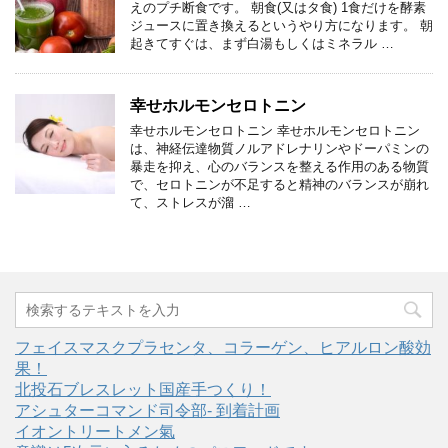
えのプチ断食です。 朝食(又はタ食) 1食だけを酵素
ジュースに置き換えるというやり方になります。 朝
起きてすぐは、まず白湯もしくはミネラル …
幸せホルモンセロトニン
幸せホルモンセロトニン 幸せホルモンセロトニン
は、神経伝達物質ノルアドレナリンやドーパミンの
暴走を抑え、心のバランスを整える作用のある物質
で、セロトニンが不足すると精神のバランスが崩れ
て、ストレスが溜 …
フェイスマスクプラセンタ、コラーゲン、ヒアルロン酸効
果！
北投石ブレスレット国産手つくり！
アシュターコマンド司令部- 到着計画
イオントリートメン氣