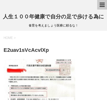
人生１００年健康で自分の足で歩ける為に
食育を考えましょう医療に頼るな！
HOME
>
E2uav1sVcAcvlXp