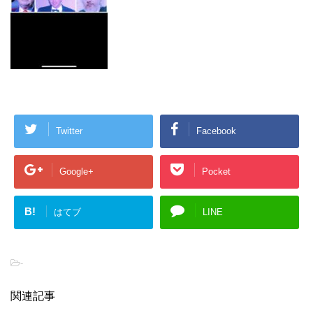
Twitter
Facebook
Google+
Pocket
B!
はてブ
LINE
-
関連記事