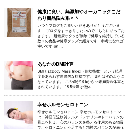
健康に良い、無添加やオーガニックこだ
わり商品悩み系＾＾
いつもプログをご覧いただきありがとうございま
す。 ブログをすっきりしたいのでこちらに貼ってお
きます。 超健康オタクが無敵で健康を維持している
数々の食品や健康グッズの紹介です！参考になれば
幸いです &n …
あなたのBMI計算
BMIとはBody Mass Index（脂肪指数）という肥満
度をあらわす国際的な指標です。 BMIは次のように
なっています。 この値が18.5から25未満普通体重と
されています。 18.5未満は低体 …
幸せホルモンセロトニン
幸せホルモンセロトニン 幸せホルモンセロトニン
は、神経伝達物質ノルアドレナリンやドーパミンの
暴走を抑え、心のバランスを整える作用のある物質
で、セロトニンが不足すると精神のバランスが崩れ