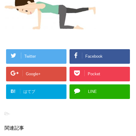
Twitter
Facebook
Google+
Pocket
B!
はてブ
LINE
-
関連記事