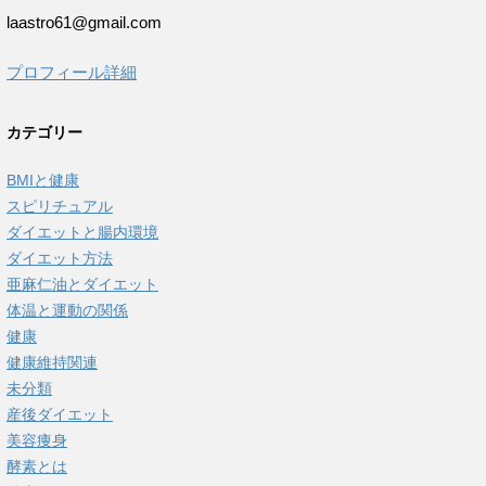
laastro61@gmail.com
プロフィール詳細
カテゴリー
BMIと健康
スピリチュアル
ダイエットと腸内環境
ダイエット方法
亜麻仁油とダイエット
体温と運動の関係
健康
健康維持関連
未分類
産後ダイエット
美容痩身
酵素とは