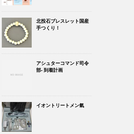
北投石ブレスレット国産
手つくり！
アシュターコマンド司令
部- 到着計画
イオントリートメン氣