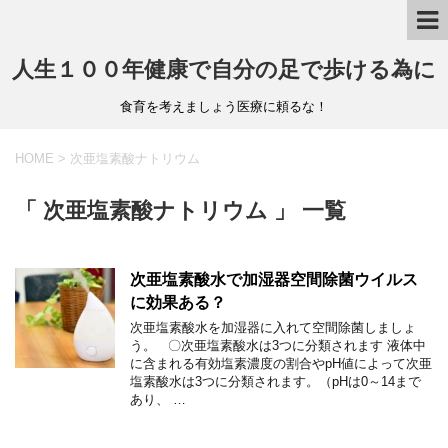
人生１００年健康で自分の足で歩ける為に
食育を考えましょう医療に頼るな！
HOME
>
次亜塩素酸ナトリウム
「 次亜塩素酸ナトリウム 」 一覧
次亜塩素酸水で加湿器空間除菌ウイルス
に効果ある？
次亜塩素酸水を加湿器に入れて空間除菌しましょ
う。 〇次亜塩素酸水は3つに分類されます 液体中
に含まれる有効塩素濃度の割合やpH値によって次亜
塩素酸水は3つに分類されます。（pHは0～14まで
あり、 …