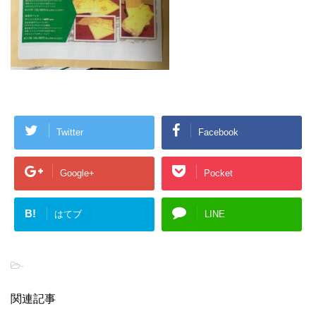
Twitter
Facebook
Google+
Pocket
B!
はてブ
LINE
-
関連記事