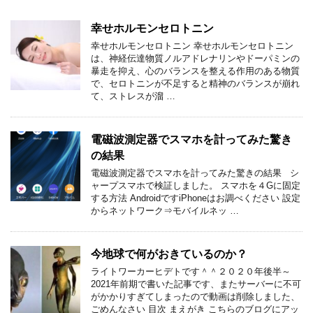
幸せホルモンセロトニン
幸せホルモンセロトニン 幸せホルモンセロトニン
は、神経伝達物質ノルアドレナリンやドーパミンの
暴走を抑え、心のバランスを整える作用のある物質
で、セロトニンが不足すると精神のバランスが崩れ
て、ストレスが溜 …
電磁波測定器でスマホを計ってみた驚き
の結果
電磁波測定器でスマホを計ってみた驚きの結果 シ
ャープスマホで検証しました。 スマホを４Gに固定
する方法 AndroidですiPhoneはお調べください 設定
からネットワーク⇒モバイルネッ …
今地球で何がおきているのか？
ライトワーカーヒデトです＾＾２０２０年後半～
2021年前期で書いた記事です、またサーバーに不可
がかかりすぎてしまったので動画は削除しました、
ごめんなさい 目次 まえがき こちらのブログにアッ