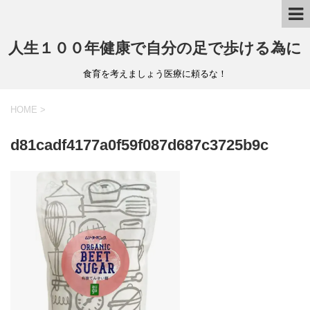
人生１００年健康で自分の足で歩ける為に
食育を考えましょう医療に頼るな！
HOME
>
d81cadf4177a0f59f087d687c3725b9c