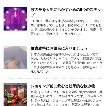
紫の炎を人生に活かすための9つのステッ
プ
1. 毎日、紫の炎を捧げる時間を確保する。 車の
中、家事をしているとき、寝る前など、いつでもど
こでも紫の炎の令を行うことができます。 実際、緊
張したり、疲れたり、イライラし …
健康維持にお風呂に入りましょう
日本のお風呂は弥生時代からはじまったようです。
そのころ古代ギリシャでは、巨大な共同浴場が建設
されていたそうです。 紀元前三世紀頃には、ボイラ
ーによる熱気浴や高温室はもちろん、熱気を床下に
送り込む「床 …
ジョキング前に飲むと効果的な飲み物
目次 ｜ジョキング前に飲むと効果的な飲み物は、酵
素いっぱいのジュースがオススメです。 ジョキング
している方は、ジョキング前に酵素いっぱのジュー
スを飲むようにしましょう。 酵素とは野菜・お肉・