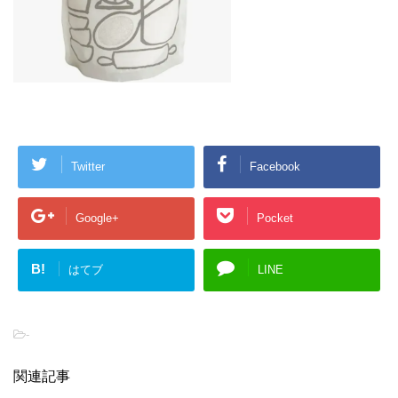
Twitter
Facebook
Google+
Pocket
B!
はてブ
LINE
-
関連記事