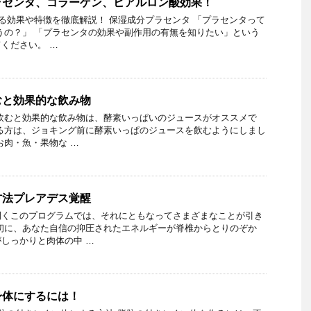
ラセンタ、コラーゲン、ヒアルロン酸効果！
る効果や特徴を徹底解説！ 保湿成分プラセンタ 「プラセンタって
うの？」 「プラセンタの効果や副作用の有無を知りたい」という
ください。 …
むと効果的な飲み物
飲むと効果的な飲み物は、酵素いっぱいのジュースがオススメで
る方は、ジョキング前に酵素いっぱのジュースを飲むようにしまし
お肉・魚・果物な …
方法プレアデス覚醒
開くこのプログラムでは、それにともなってさまざまなことが引き
初に、あなた自信の抑圧されたエネルギーが脊椎からとりのぞか
しっかりと肉体の中 …
身体にするには！