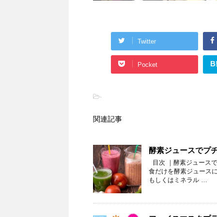
Twitter
B
Pocket
-
関連記事
酵素ジュースでプ
目次 ｜酵素ジュースで
食だけを酵素ジュースに
もしくはミネラル …