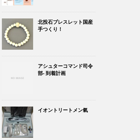
北投石ブレスレット国産
手つくり！
アシュターコマンド司令
部- 到着計画
イオントリートメン氣