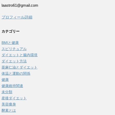
laastro61@gmail.com
プロフィール詳細
カテゴリー
BMIと健康
スピリチュアル
ダイエットと腸内環境
ダイエット方法
亜麻仁油とダイエット
体温と運動の関係
健康
健康維持関連
未分類
産後ダイエット
美容痩身
酵素とは