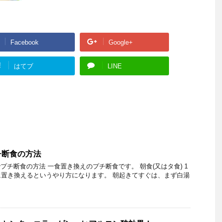
Facebook
Google+
!
はてブ
LINE
チ断食の方法
プチ断食の方法 一食置き換えのプチ断食です。 朝食(又はタ食) 1
置き換えるというやり方になります。 朝起きてすぐは、まず白湯