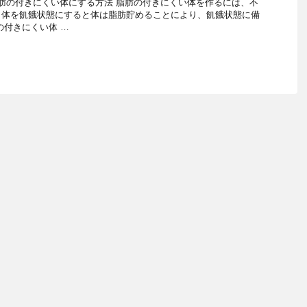
脂肪の付きにくい体にする方法 脂肪の付きにくい体を作るには、不
、体を飢餓状態にすると体は脂肪貯めることにより、飢餓状態に備
の付きにくい体 …