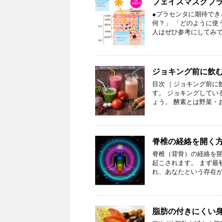
フェイスマスクプ
●プラセンタに期待でき
何？」 「どのように使
人はぜひ参考にしてみて
ジョキング前に飲
目次 ｜ジョキング前に
す。 ジョキングしてい
ょう。 酵素とは野菜・
脊椎の経絡を開く
脊椎（背骨）の経絡を
起こされます。 まず最
れ、あなたという存在が
脂肪の付きにくい