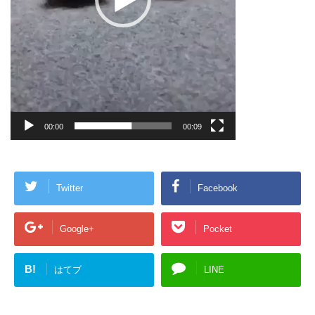
00:00
00:09
Twitter
Facebook
Google+
Pocket
B!
はてブ
LINE