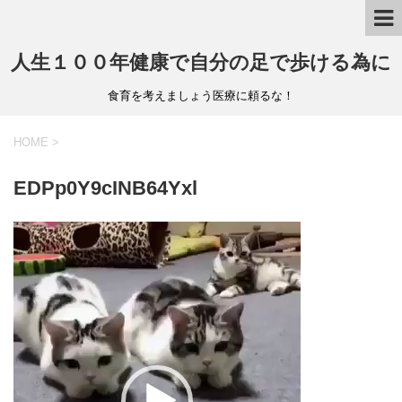
人生１００年健康で自分の足で歩ける為に
食育を考えましょう医療に頼るな！
HOME
>
EDPp0Y9cINB64Yxl
動
画
プ
レ
ー
ヤ
ー