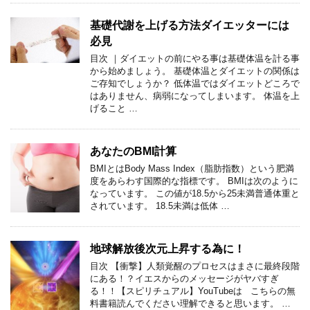
基礎代謝を上げる方法ダイエッターには
必見
目次 ｜ダイエットの前にやる事は基礎体温を計る事
から始めましょう。 基礎体温とダイエットの関係は
ご存知でしょうか？ 低体温ではダイエットどころで
はありません、病弱になってしまいます。 体温を上
げること …
あなたのBMI計算
BMIとはBody Mass Index（脂肪指数）という肥満
度をあらわす国際的な指標です。 BMIは次のように
なっています。 この値が18.5から25未満普通体重と
されています。 18.5未満は低体 …
地球解放後次元上昇する為に！
目次 【衝撃】人類覚醒のプロセスはまさに最終段階
にある！？イエスからのメッセージがヤバすぎ
る！！【スピリチュアル】YouTubeは こちらの無
料書籍読んでください理解できると思います。 …