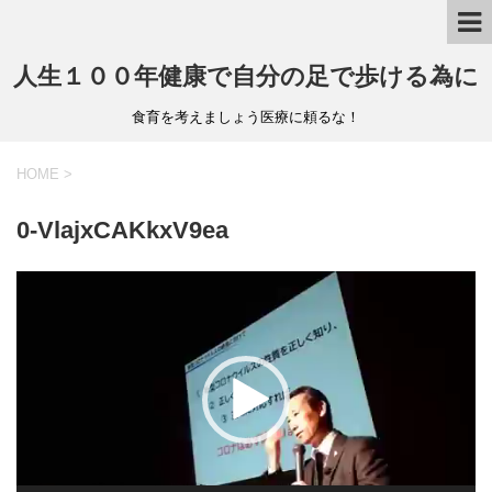
人生１００年健康で自分の足で歩ける為に
食育を考えましょう医療に頼るな！
HOME
>
0-VlajxCAKkxV9ea
動
画
プ
レ
ー
ヤ
ー