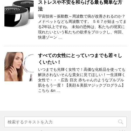
ストレスや不安を和らげる最も簡単な方
法
宇宙技術～振動数～周波数で病が改善されるのか？
メドベットなども周波数です。 ５６７が始まってま
る2年以上ですね。 未知の恐怖は、私たちの現実に
現れたいという私たちの欲求をブロックし、何回、
快適ゾーン …
すべての女性にとっていつまでも若々し
くいたい！
いつまでも光輝く女性で！高価な化粧品を使っても
解決されないそんな貴女に見てほしい！一生涯輝く
女性で・・・広告 目次 赤ちゃんのようなプルプル
肌をもう一度！【美顔＆美肌マジックプログラム】
こちら &n …