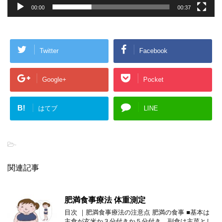
00:00
00:37
Twitter
Facebook
Google+
Pocket
B!
はてブ
LINE
-
関連記事
肥満食事療法 体重測定
目次 ｜肥満食事療法の注意点 肥満の食事 ■基本は
主食が玄米か３分付きか５分付き、副食は主菜とし