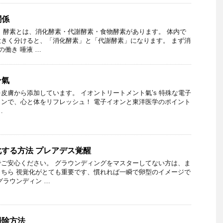
関係
 酵素とは、消化酵素・代謝酵素・食物酵素があります。 体内で
きく分けると、「消化酵素」と「代謝酵素」になります。 まず消
の働き 唾液 …
ン氣
皮膚から添加しています。 イオントリートメント氣’s 特殊な電子
ンで、心と体をリフレッシュ！ 電子イオンと東洋医学のポイント
…
する方法 プレアデス覚醒
ご安心ください。 グラウンディングをマスターしてない方は、ま
ちら 視覚化がとても重要です、慣れれば一瞬で卵型のイメージで
グラウンディン …
掃除方法