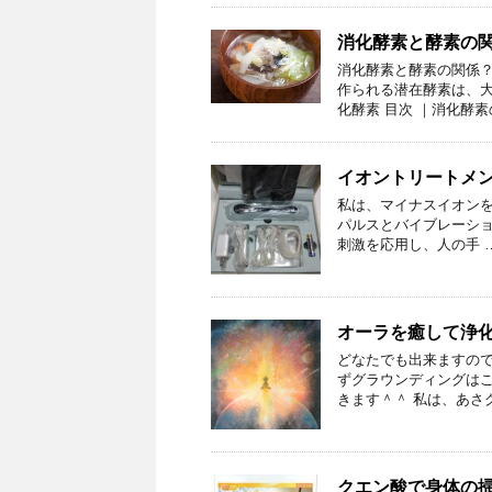
消化酵素と酵素の
消化酵素と酵素の関係？
作られる潜在酵素は、大
化酵素 目次 ｜消化酵素
イオントリートメ
私は、マイナスイオンを
パルスとバイブレーショ
刺激を応用し、人の手 
オーラを癒して浄化
どなたでも出来ますので
ずグラウンディングはこ
きます＾＾ 私は、あさ
クエン酸で身体の