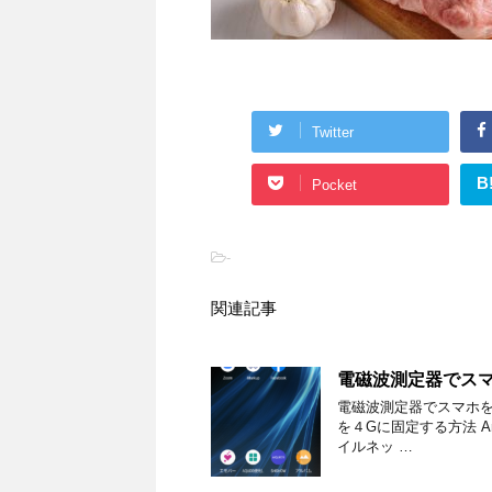
Twitter
B
Pocket
-
関連記事
電磁波測定器でス
電磁波測定器でスマホを
を４Gに固定する方法 An
イルネッ …