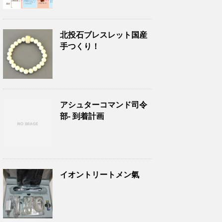
北投石ブレスレット国産
手つくり！
アシュターコマンド司令
部- 到着計画
イオントリートメン氣