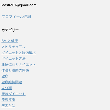
laastro61@gmail.com
プロフィール詳細
カテゴリー
BMIと健康
スピリチュアル
ダイエットと腸内環境
ダイエット方法
亜麻仁油とダイエット
体温と運動の関係
健康
健康維持関連
未分類
産後ダイエット
美容痩身
酵素とは