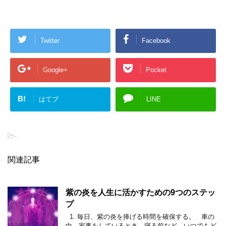
Twitter
Facebook
Google+
Pocket
B!
はてブ
LINE
-
関連記事
紫の炎を人生に活かすための9つのステッ
プ
1. 毎日、紫の炎を捧げる時間を確保する。 車の
中、家事をしているとき、寝る前など、いつでもど