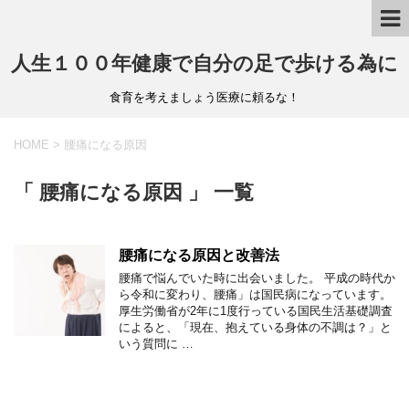
人生１００年健康で自分の足で歩ける為に
食育を考えましょう医療に頼るな！
HOME
>
腰痛になる原因
「 腰痛になる原因 」 一覧
腰痛になる原因と改善法
腰痛で悩んでいた時に出会いました。 平成の時代か
ら令和に変わり、腰痛」は国民病になっています。
厚生労働省が2年に1度行っている国民生活基礎調査
によると、「現在、抱えている身体の不調は？」と
いう質問に …