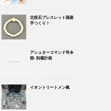
北投石ブレスレット国産
手つくり！
アシュターコマンド司令
部- 到着計画
イオントリートメン氣