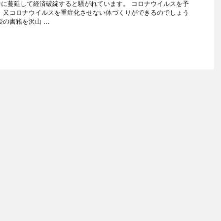
に蔓延して経済破綻すると騒がれています。 コロナウイルスを予
 又コロナウイルスを重症化させない体づくりができるのでしょう
授の書籍を沢山 …