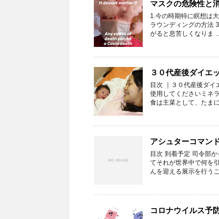
マスクの危険性と
1.今の時期特に瞑想は大
ラウンディングの方法 3
がると息苦しくなりま 
３０代産後ダイエ
目次 ｜３０代産後ダイ
使用してくださいミネラ
食は主菜として、たまに
アシュターコマンド
目次 到着予定 司令部
てそれが世界中で何を
んを迎える展示を行うこ
コロナウイルス予