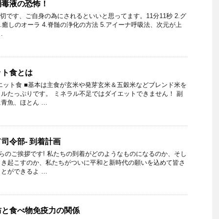
消毒液の恐怖！
切です、ご自身の為にされるといいと思ってます。11分11秒 2.グ
.癒しのオーラ 4.脊髄の浄化の方法 5.アイーナ呼吸法、次元が上
…
ット食とは
エット食 ■基本は主食が玄米や発芽玄米＆五穀米などブレンド米を
ルたっぷりです。 ミネラル不足ではダイエットできません！ 副
青魚、ほとん …
司令部- 到着計画
からのご挨拶です! 私たちの到着がどのようなものになるのか、そし
引き起こすのか、私たちがついに平和と新時代の願いを込めて皆さ
とができるよ …
防と食べ物免疫力の関係