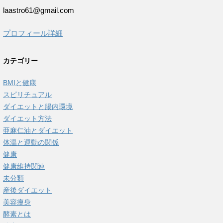
laastro61@gmail.com
プロフィール詳細
カテゴリー
BMIと健康
スピリチュアル
ダイエットと腸内環境
ダイエット方法
亜麻仁油とダイエット
体温と運動の関係
健康
健康維持関連
未分類
産後ダイエット
美容痩身
酵素とは