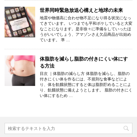
世界同時緊急放送心構えと地球の未来
地震や物価高に合わせ物不足になり得る状況になっ
てきています。 いつまでも平和ボケしていると大変
なことになります。是非徐々に準備をしていったほ
うがいいでしょう、アマゾンさえ欠品商品が出始め
ています。 準 …
体脂肪を減らし脂肪の付きにくい体にす
る方法
目次 ｜体脂肪の減らし方 体脂肪を減らし、脂肪の
付きにくい体を作るには、不規則な食事などによ
り、体を飢餓状態にすると体は脂肪貯めることによ
り、飢餓状態に備えようとします。 脂肪の付きにく
い体にするため …