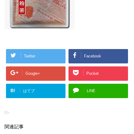
Twitter
Facebook
Google+
Pocket
B!
はてブ
LINE
-
関連記事