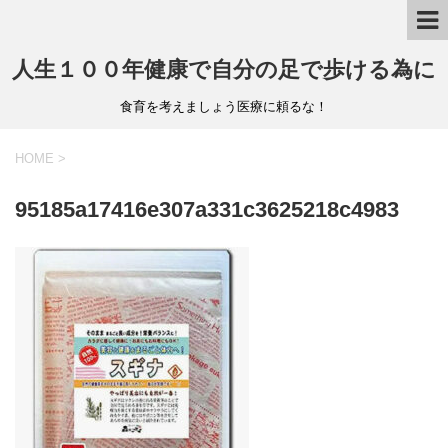
人生１００年健康で自分の足で歩ける為に
食育を考えましょう医療に頼るな！
HOME
>
95185a17416e307a331c3625218c4983