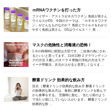
ｍRNAワクチンを打った方
ファイザー・アストラゼネカワクチン 免疫が寅さん
ウイルスがDS 今回のテーマは、「ｍＲＮＡワクチ
ン」がどんなものなのか？ 免疫とウイルスをわかり
やすく免疫は寅さん、DSはウイルス＾＾ 寅 …
マスクの危険性と消毒液の恐怖！
1.今の時期特に瞑想は大切です、ご自身の為にされ
るといいと思ってます。11分11秒 2.グラウンディン
グの方法 3.癒しのオーラ 4.脊髄の浄化の方法 5.ア
イーナ呼吸法、次元が上がると息苦しくなりま …
酵素ドリンク 効果的な飲み方
目次 ｜酵素ドリンク効果的な飲み方 酵素ドリンク
の効果的な飲み方は、食前に酵素ドリンクを飲んで
から食事をする。 空腹時に飲む。 当たり前のよう
で当たり前にしていない人がいます。 酵素ドリンク
効果的な飲 …