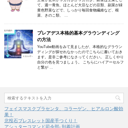
て、週一青魚、ほとんど大豆などの豆類、副菜が緑
黄色野菜などで、しっかり毎回食物繊維など、根
菜、きのこ類、 …
プレアデス本格的基本グラウンディング
の方法
YouTube動画をみて見ましたが、本格的なグラウン
ディングが探せれなかったのでこちらに書いておき
ます。是非ご参考になさってください。 正しくやり
自分の色を見つましょう。 こちらにハイアーセルフ
と繋が …
フェイスマスクプラセンタ、コラーゲン、ヒアルロン酸効
果！
北投石ブレスレット国産手つくり！
アシュターコマンド司令部- 到着計画