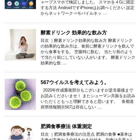
ャープスマホで検証しました。 スマホを４Gに固定
する方法 AndroidですiPhoneはお調べください 設定
からネットワーク⇒モバイルネッ …
酵素ドリンク 効果的な飲み方
目次 ｜酵素ドリンク効果的な飲み方 酵素ドリンク
の効果的な飲み方は、食前に酵素ドリンクを飲んで
から食事をする。 空腹時に飲む。 当たり前のよう
で当たり前にしていない人がいます。 酵素ドリンク
効果的な飲 …
567ウイルスを考えてみよう。
2020年作成重複部分もございますが是非最後まで
お読みくださいませ！ またシューマン共振をお読み
いただくともっと理解できると思います。 各都道
府県情報開示567は存在しない …
肥満食事療法 体重測定
目次 ｜肥満食事療法の注意点 肥満の食事 ■基本は
主食が玄米か３分付きか５分付き、副食は主菜とし