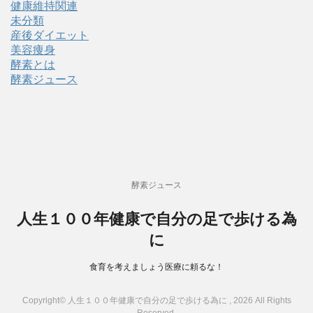
健康維持関連
未分類
産後ダイエット
美容痩身
酵素とは
酵素ジュース
酵素ジュース
人生１００年健康で自分の足で歩ける為
に
食育を考えましょう医療に頼るな！
Copyright© 人生１００年健康で自分の足で歩ける為に , 2026 All Rights
Reserved.